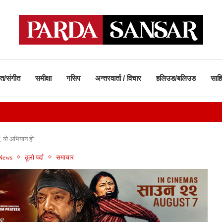
ीत/संगीत
समीक्षा
गसिप
अन्तरवार्ता / विचार
हलिउड/बलिउड
साहि
, यो अभियान हो’
 News
ठूलो पर्दा
समाचार