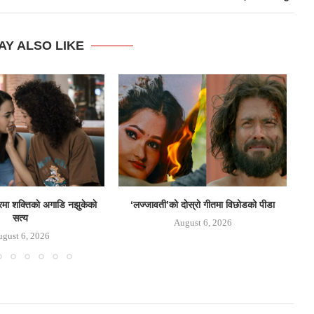
AY ALSO LIKE
ेलरमा शक्तिकाे अगाडि नझुकेकाे
‘लज्जावती’को दाेस्राे गीतमा विछोडको पीडा
जुन
सत्य
August 6, 2026
gust 6, 2026