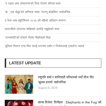
‘द राइज अफ साम्राज्य’काे लिड राेलमा सौगात मल्ल
‘बा : एक योद्धा’को डान्सिङ नम्बर ‘नभन्नू कोइसित’ सार्वजनिक
द फेस अफ ब्युटिसियन २०२६ काे पहिलाे अडिसन सम्पन्न
मास्टर्नीकाे ट्रेलरमा शक्तिकाे अगाडि नझुकेकाे सत्य
‘लज्जावती’को दाेस्राे गीतमा विछोडको पीडा
जुनियर मिस्टर एण्ड मिस तराई धरानमा दर्शन र निर्जलालाई ट्यालेन्ट अवार्ड
LATEST UPDATE
पशुपति शर्मा र शान्तिश्री परियारको नयाँ तीज गीत
‘झुम्का हरायो’ सार्वजनिक
August 6, 2026
कान्स विजेता ‘तिनीहरु : Elephants in the Fog’ को