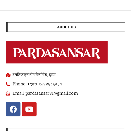
ABOUT US
इनडिजाइन होम बिर्तामोड, झापा
Phone: +९७७-९८४४६८६०३१
Email: pardasansar81@gmail.com