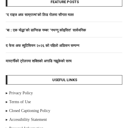
FEATURE POSTS
‘द राइज अफ साम्राज्य’काे लिड राेलमा सौगात मल्ल
‘बा : एक योद्धा’को डान्सिङ नम्बर ‘नभन्नू कोइसित’ सार्वजनिक
द फेस अफ ब्युटिसियन २०२६ काे पहिलाे अडिसन सम्पन्न
मास्टर्नीकाे ट्रेलरमा शक्तिकाे अगाडि नझुकेकाे सत्य
USEFUL LINKS
Privacy Policy
Terms of Use
Closed Captioning Policy
Accessibility Statement