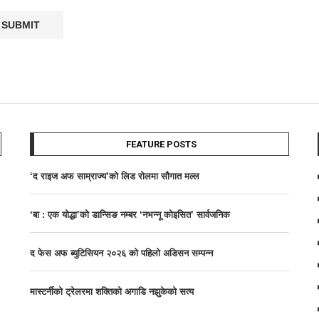
FEATURE POSTS
‘द राइज अफ साम्राज्य’काे लिड राेलमा सौगात मल्ल
‘बा : एक योद्धा’को डान्सिङ नम्बर ‘नभन्नू कोइसित’ सार्वजनिक
द फेस अफ ब्युटिसियन २०२६ काे पहिलाे अडिसन सम्पन्न
मास्टर्नीकाे ट्रेलरमा शक्तिकाे अगाडि नझुकेकाे सत्य