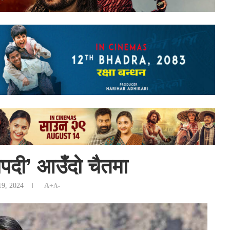
ौपदी’ आउँदो चैतमा
19, 2024
A+
A-