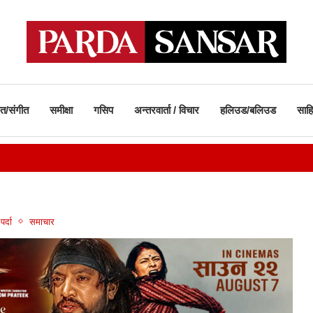
ीत/संगीत
समीक्षा
गसिप
अन्तरवार्ता / विचार
हलिउड/बलिउड
साहि
पर्दा
समाचार