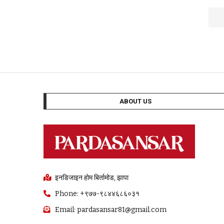
ABOUT US
इनडिजाइन होम बिर्तामोड, झापा
Phone: +९७७-९८४४६८६०३१
Email: pardasansar81@gmail.com