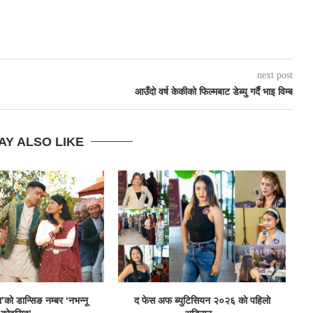
next post
आउँदो वर्ष केकीको फिल्मबाट डेब्यु गर्दै भाइ विम्ब
AY ALSO LIKE
ा’को डान्सिङ नम्बर ‘नभन्नू
द फेस अफ ब्युटिसियन २०२६ काे पहिलाे
म