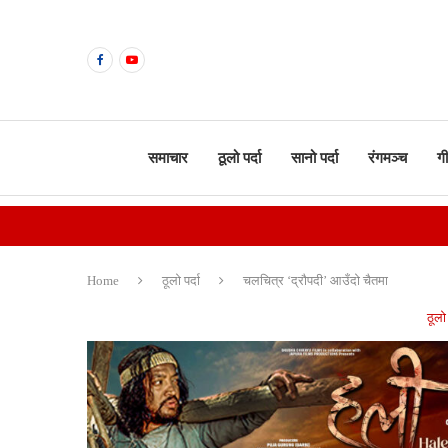
समाचार
ठूलो पर्दा
सानो पर्दा
रंगमञ्च
ग
Home
ठूलो पर्दा
चलचित्र ‘द्रौपदी’ आउँदो चैतमा
ठूलो 