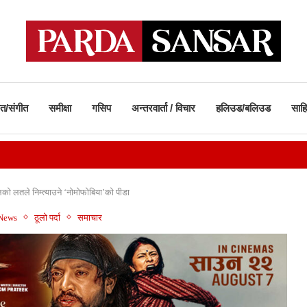
ीत/संगीत
समीक्षा
गसिप
अन्तरवार्ता / विचार
हलिउड/बलिउड
साहि
ाे लतले निम्त्याउने ‘नाेमाेफाेबिया’काे पीडा
 News
ठूलो पर्दा
समाचार