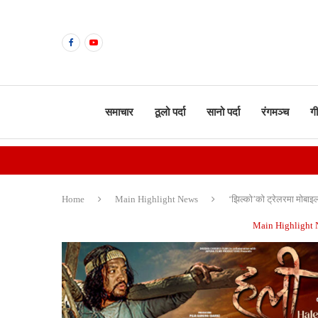
समाचार
ठूलो पर्दा
सानो पर्दा
रंगमञ्च
ग
Home
Main Highlight News
‘झिल्को’को ट्रेलरमा माेबाइलक
Main Highlight