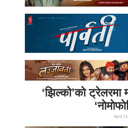
‘झिल्को’को ट्रेलरमा म
‘नाेमाेफा
April 23