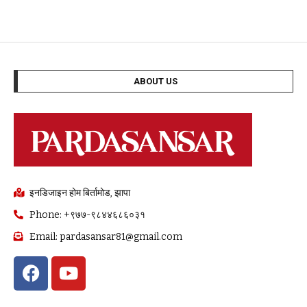
ABOUT US
इनडिजाइन होम बिर्तामोड, झापा
Phone: +९७७-९८४४६८६०३१
Email: pardasansar81@gmail.com