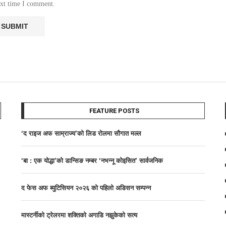
ext time I comment.
FEATURE POSTS
‘द राइज अफ साम्राज्य’काे लिड राेलमा सौगात मल्ल
‘बा : एक योद्धा’को डान्सिङ नम्बर ‘नभन्नू कोइसित’ सार्वजनिक
द फेस अफ ब्युटिसियन २०२६ काे पहिलाे अडिसन सम्पन्न
मास्टर्नीकाे ट्रेलरमा शक्तिकाे अगाडि नझुकेकाे सत्य