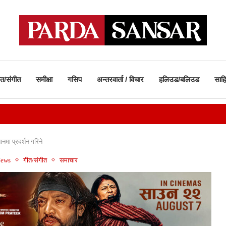
ीत/संगीत
समीक्षा
गसिप
अन्तरवार्ता / विचार
हलिउड/बलिउड
साहि
नमा प्रदर्शन गरिने
News
गीत/संगीत
समाचार