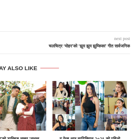
next post
चलचित्र ‘मोहर’को ‘झुम झुम झुम्किका’ गीत सार्वजनिक
AY ALSO LIKE
ा’को डान्सिङ नम्बर ‘नभन्नू
द फेस अफ ब्युटिसियन २०२६ काे पहिलाे
म