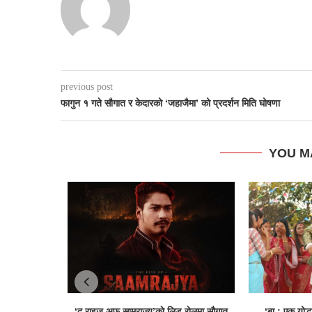
previous post
फागुन १ गते सौगात र केदारको ‘जहाजैमा’ को प्रदर्शन मिति घोषणा
YOU M
‘द राइज अफ साम्राज्य’काे लिड राेलमा सौगात
‘बा : एक योद्ध