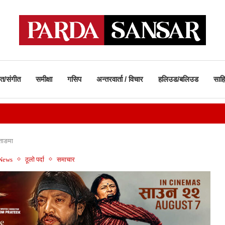
ीत/संगीत
समीक्षा
गसिप
अन्तरवार्ता / विचार
हलिउड/बलिउड
साहि
्ताङमा
 News
ठूलो पर्दा
समाचार