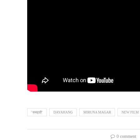
‘कबड्डी’
DAYAHANG
MIRUNA MAGAR
NEW FILM
0 comment