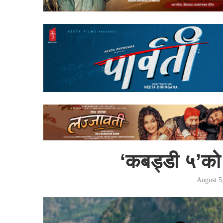
‘कबड्डी ५’को 
August 5