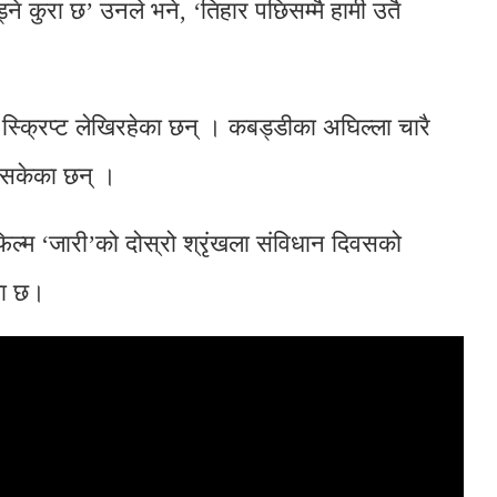
्ने कुरा छ’ उनले भने, ‘तिहार पछिसम्मै हामी उतै
ो स्क्रिप्ट लेखिरहेका छन् । कबड्डीका अघिल्ला चारै
िसकेका छन् ।
 फिल्म ‘जारी’को दोस्रो श्रृंखला संविधान दिवसको
मा छ।