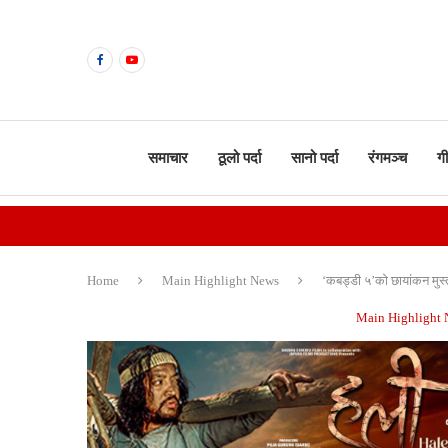
समाचार
ठूलो पर्दा
सानो पर्दा
रंगमञ्च
ग
Home
Main Highlight News
‘कबड्डी ५’को छायांकन मुस
Main Highlight