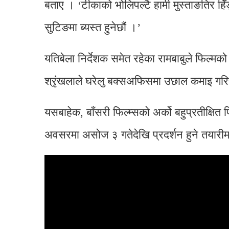
बताए । ‘टीकाको भोलिपल्टै हामी मुस्ताङतिर हिँड
सुटिङमा ब्यस्त हुनेछौं ।’
यतिबेला निर्देशक समेत रहेका रामबाबुले फिल्मक
श्रृंखलाले घरेलु बक्सअफिसमा उछाल कमाइ गर
यसबाहेक, बाँसरी फिल्म्सको अर्को बहुप्रतीक्षित
अवसरमा असोज ३ गतेदेखि प्रदर्शन हुने तयारी