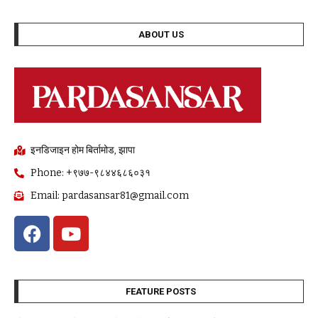
ABOUT US
इनडिजाइन होम बिर्तामोड, झापा
Phone: +९७७-९८४४६८६०३१
Email: pardasansar81@gmail.com
FEATURE POSTS