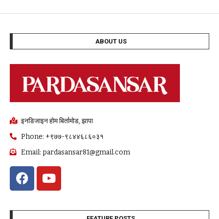
ABOUT US
इनडिजाइन होम बिर्तामोड, झापा
Phone: +९७७-९८४४६८६०३१
Email: pardasansar81@gmail.com
FEATURE POSTS