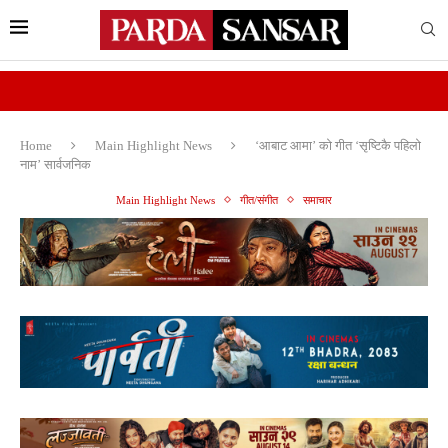
Home
Main Highlight News
‘आबाट आमा’ को गीत ‘सृष्टिकै पहिलो
नाम’ सार्वजनिक
Main Highlight News
गीत/संगीत
समाचार