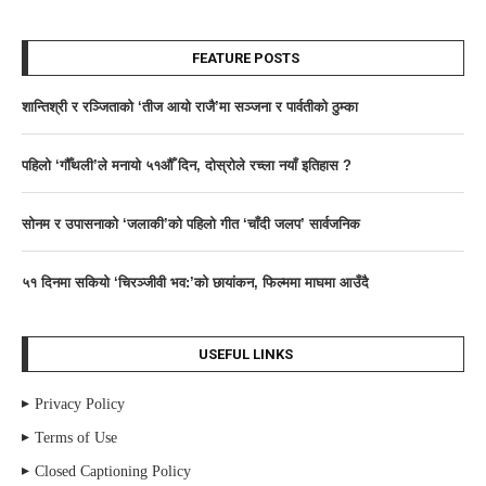
FEATURE POSTS
शान्तिश्री र रञ्जिताको ‘तीज आयो राजै’मा सञ्जना र पार्वतीकाे ठुम्का
पहिलो ‘गौँथली’ले मनायो ५१औँ दिन, दोस्रोले रच्ला नयाँ इतिहास ?
साेनम र उपासनाकाे ‘जलाकी’को पहिलो गीत ‘चाँदी जलप’ सार्वजनिक
५१ दिनमा सकियो ‘चिरञ्जीवी भव:’को छायांकन, फिल्ममा माघमा आउँदै
USEFUL LINKS
Privacy Policy
Terms of Use
Closed Captioning Policy