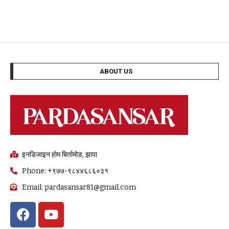
ABOUT US
इनडिजाइन होम बिर्तामोड, झापा
Phone: +९७७-९८४४६८६०३१
Email: pardasansar81@gmail.com