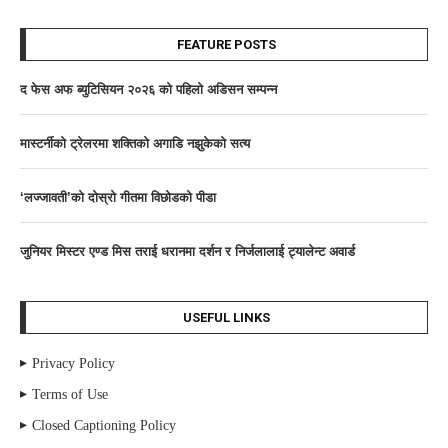
FEATURE POSTS
द फेस अफ ब्युटिसियन २०२६ काे पहिलाे अडिसन सम्पन्न
मास्टर्नीकाे ट्रेलरमा शक्तिकाे अगाडि नझुकेकाे सत्य
‘लज्जावती’को दाेस्राे गीतमा विछोडको पीडा
जुनियर मिस्टर एण्ड मिस तराई धरानमा दर्शन र निर्जलालाई ट्यालेन्ट अवार्ड
USEFUL LINKS
Privacy Policy
Terms of Use
Closed Captioning Policy