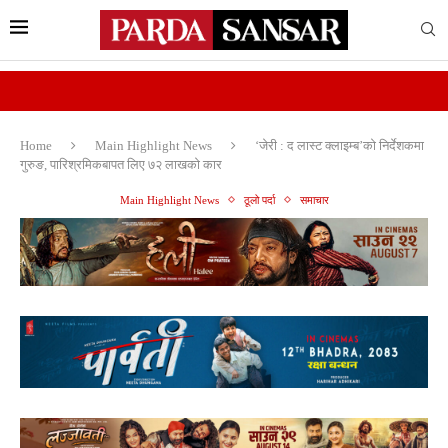
Home
Main Highlight News
‘जेरी : द लास्ट क्लाइम्ब’को निर्देशकमा
गुरुङ, पारिश्रमिकबापत लिए ७२ लाखकाे कार
Main Highlight News
ठूलो पर्दा
समाचार