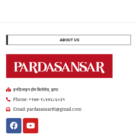
ABOUT US
इनडिजाइन होम बिर्तामोड, झापा
Phone: +९७७-९८४४६८६०३१
Email: pardasansar81@gmail.com