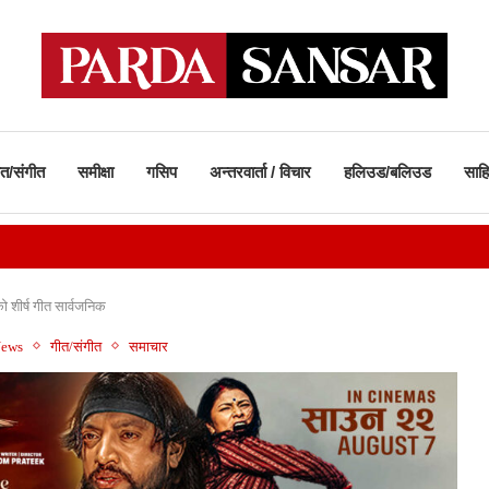
ीत/संगीत
समीक्षा
गसिप
अन्तरवार्ता / विचार
हलिउड/बलिउड
साहि
 शीर्ष गीत सार्वजनिक
News
गीत/संगीत
समाचार