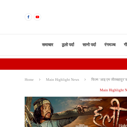
समाचार
ठूलो पर्दा
सानो पर्दा
रंगमञ्च
ग
Home
Main Highlight News
फिल्म ‘आइ एम जीतबहादुर’को
Main Highlight 