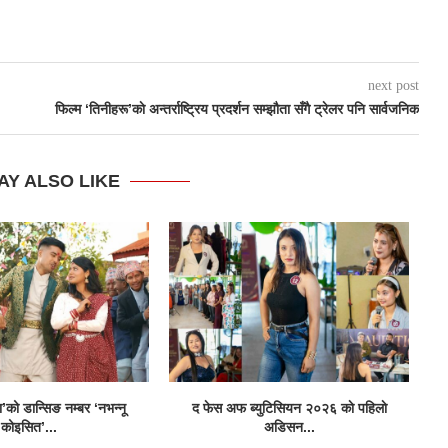
next post
फिल्म ‘तिनीहरू’काे अन्तर्राष्ट्रिय प्रदर्शन सम्झौता सँगै ट्रेलर पनि सार्वजनिक
AY ALSO LIKE
ा’को डान्सिङ नम्बर ‘नभन्नू
द फेस अफ ब्युटिसियन २०२६ काे पहिलाे
म
कोइसित’...
अडिसन...