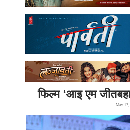
फिल्म ‘आइ एम जीतबहाद
May 13,