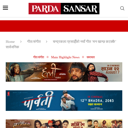
Home
गीत/संगीत
चन्द्रकला प्रसाईँको नयाँ गीत ‘मन खान्छ कटक्कै’
सार्वजनिक
गीत/संगीत
Main Highlight News
समाचार