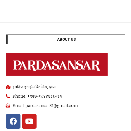
ABOUT US
इनडिजाइन होम बिर्तामोड, झापा
Phone: +९७७-९८४४६८६०३१
Email: pardasansar81@gmail.com