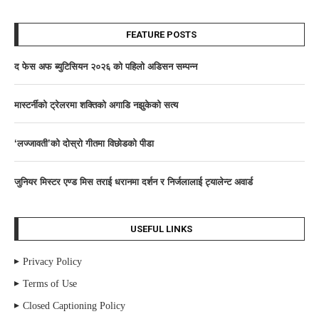
FEATURE POSTS
द फेस अफ ब्युटिसियन २०२६ काे पहिलाे अडिसन सम्पन्न
मास्टर्नीकाे ट्रेलरमा शक्तिकाे अगाडि नझुकेकाे सत्य
‘लज्जावती’को दाेस्राे गीतमा विछोडको पीडा
जुनियर मिस्टर एण्ड मिस तराई धरानमा दर्शन र निर्जलालाई ट्यालेन्ट अवार्ड
USEFUL LINKS
Privacy Policy
Terms of Use
Closed Captioning Policy