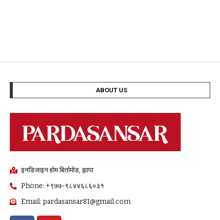
ABOUT US
इनडिजाइन होम बिर्तामोड, झापा
Phone: +९७७-९८४४६८६०३१
Email: pardasansar81@gmail.com