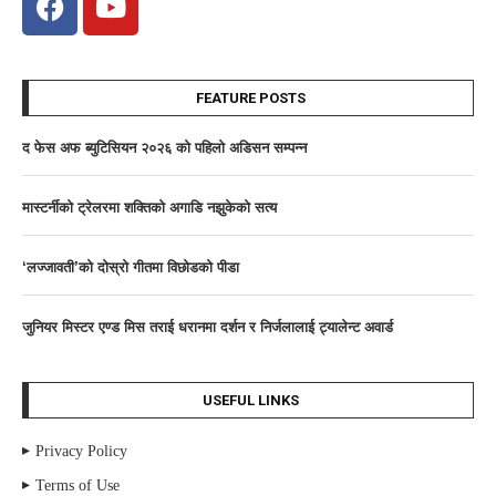
FEATURE POSTS
द फेस अफ ब्युटिसियन २०२६ काे पहिलाे अडिसन सम्पन्न
मास्टर्नीकाे ट्रेलरमा शक्तिकाे अगाडि नझुकेकाे सत्य
‘लज्जावती’को दाेस्राे गीतमा विछोडको पीडा
जुनियर मिस्टर एण्ड मिस तराई धरानमा दर्शन र निर्जलालाई ट्यालेन्ट अवार्ड
USEFUL LINKS
Privacy Policy
Terms of Use