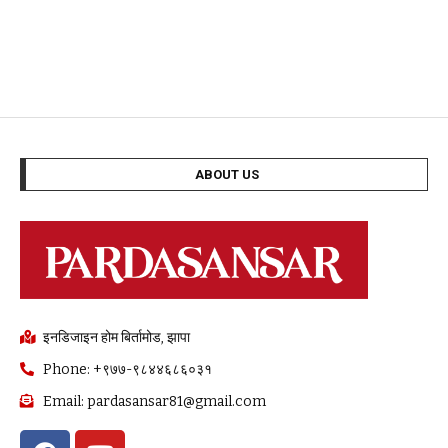
ABOUT US
इनडिजाइन होम बिर्तामोड, झापा
Phone: +९७७-९८४४६८६०३१
Email: pardasansar81@gmail.com