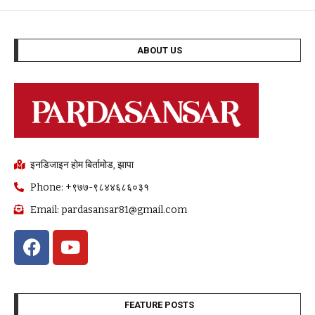
ABOUT US
इनडिजाइन होम बिर्तामोड, झापा
Phone: +९७७-९८४४६८६०३१
Email: pardasansar81@gmail.com
FEATURE POSTS