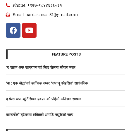
Phone: +९७७-९८४४६८६०३१
Email: pardasansar81@gmail.com
FEATURE POSTS
‘द राइज अफ साम्राज्य’काे लिड राेलमा सौगात मल्ल
‘बा : एक योद्धा’को डान्सिङ नम्बर ‘नभन्नू कोइसित’ सार्वजनिक
द फेस अफ ब्युटिसियन २०२६ काे पहिलाे अडिसन सम्पन्न
मास्टर्नीकाे ट्रेलरमा शक्तिकाे अगाडि नझुकेकाे सत्य