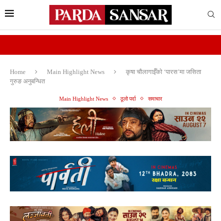
Home
Main Highlight News
कृषा चौलागाईँको ‘पारस’मा जसिता
गुरुङ अनुबन्धित
Main Highlight News
ठूलो पर्दा
समाचार