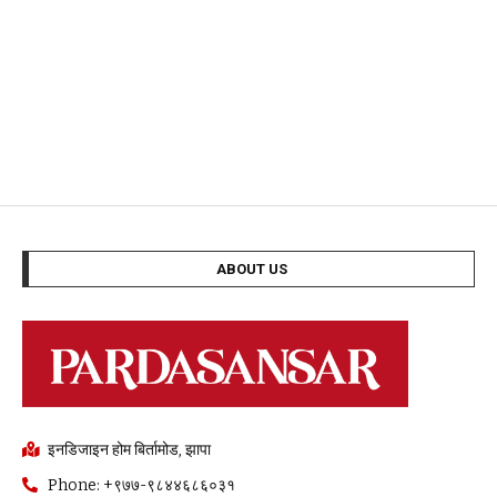
ABOUT US
इनडिजाइन होम बिर्तामोड, झापा
Phone: +९७७-९८४४६८६०३१