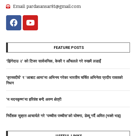
Email: pardasansar81@gmail.com
FEATURE POSTS
‘झिंगेदाउ २’ को टिजर सार्वजनिक, केकी र आँचलले गरे रुखमै लडाइँ
‘ह्रस्वदीर्घ’ र ‘आबाट आमा’मा अभिनय गरेका भारतीय चर्चित अभिनेता प्रदीप रावतको
निधन
‘म मदनकृष्ण’मा हरिवंश बन्दै अरुण क्षेत्री
निर्देशक सुब्रत आचार्यले गरे ‘पच्चीस पच्चीस’काे घोषणा, डेब्यू गर्दै अमित (भक्ते भाइ)
USEFUL LINKS