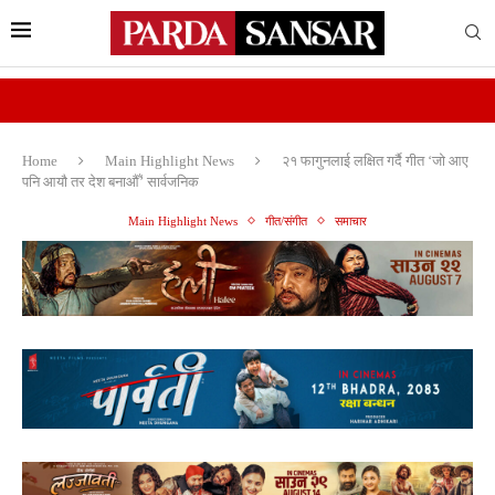
Home
Main Highlight News
२१ फागुनलाई लक्षित गर्दै गीत ‘जो आए
पनि आयौ तर देश बनाऔँ’ सार्वजनिक
Main Highlight News
गीत/संगीत
समाचार