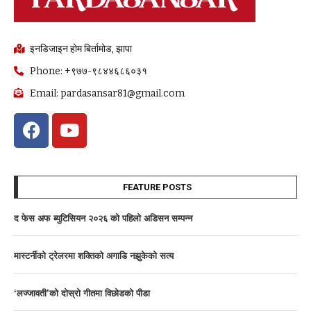
इनडिजाइन होम बिर्तामोड, झापा
Phone: +९७७-९८४४६८६०३१
Email: pardasansar81@gmail.com
FEATURE POSTS
द फेस अफ ब्युटिसियन २०२६ काे पहिलाे अडिसन सम्पन्न
मास्टर्नीकाे ट्रेलरमा शक्तिकाे अगाडि नझुकेकाे सत्य
‘लज्जावती’को दाेस्राे गीतमा विछोडको पीडा