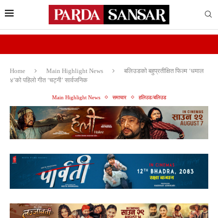
Home
Main Highlight News
बलिउडको बहुप्रतीक्षित फिल्म ‘धमाल
४’को पहिलो गीत ‘चट्नी’ सार्वजनिक
Main Highlight News
समाचार
हलिउड/बलिउड