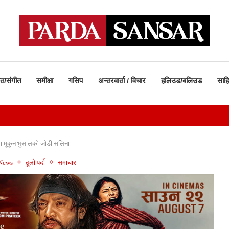
ीत/संगीत
समीक्षा
गसिप
अन्तरवार्ता / विचार
हलिउड/बलिउड
साहि
ा मुकुन भुसालको जोडी सलिना
 News
ठूलो पर्दा
समाचार