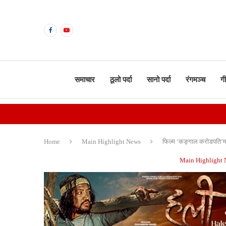
समाचार
ठूलो पर्दा
सानो पर्दा
रंगमञ्च
ग
Home
Main Highlight News
फिल्म ‘कङ्गाल करोडपति’म
Main Highlight