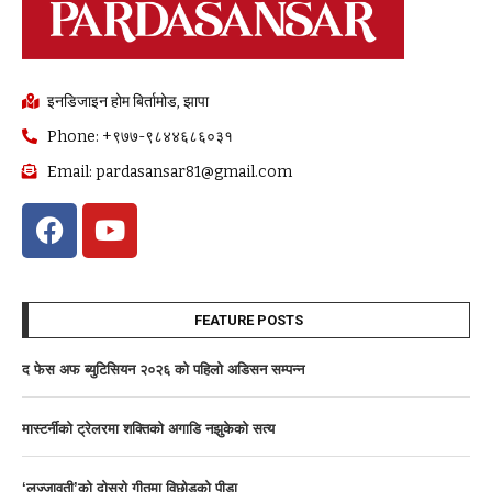
इनडिजाइन होम बिर्तामोड, झापा
Phone: +९७७-९८४४६८६०३१
Email: pardasansar81@gmail.com
FEATURE POSTS
द फेस अफ ब्युटिसियन २०२६ काे पहिलाे अडिसन सम्पन्न
मास्टर्नीकाे ट्रेलरमा शक्तिकाे अगाडि नझुकेकाे सत्य
‘लज्जावती’को दाेस्राे गीतमा विछोडको पीडा