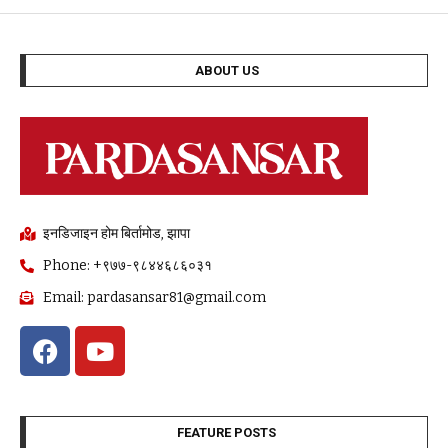
ABOUT US
इनडिजाइन होम बिर्तामोड, झापा
Phone: +९७७-९८४४६८६०३१
Email: pardasansar81@gmail.com
FEATURE POSTS