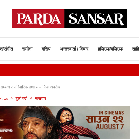
ीत/संगीत
समीक्षा
गसिप
अन्तरवार्ता / विचार
हलिउड/बलिउड
साहि
म सम्बन्ध र पारिवारिक तथा सामाजिक अवरोध
 News
ठूलो पर्दा
समाचार