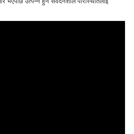
र भएपछि उत्पन्न हुने संवेदनशील परिस्थितिलाई