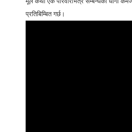
मूल कथा एक परिवारभित्र सम्बन्धको धागो कमजो
प्रतिबिम्बित गर्छ।