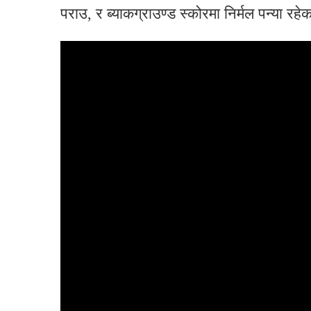
पराउ, र ब्याकग्राउण्ड स्कोरमा निर्मल पन्या रह