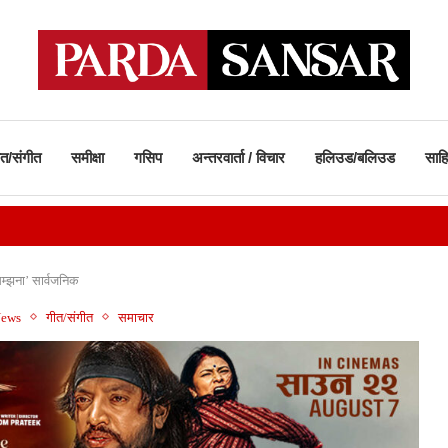
ीत/संगीत
समीक्षा
गसिप
अन्तरवार्ता / विचार
हलिउड/बलिउड
साहि
सम्झना’ सार्वजनिक
News
गीत/संगीत
समाचार