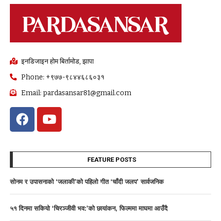
इनडिजाइन होम बिर्तामोड, झापा
Phone: +९७७-९८४४६८६०३१
Email: pardasansar81@gmail.com
FEATURE POSTS
साेनम र उपासनाकाे ‘जलाकी’को पहिलो गीत ‘चाँदी जलप’ सार्वजनिक
५१ दिनमा सकियो ‘चिरञ्जीवी भव:’को छायांकन, फिल्ममा माघमा आउँदै