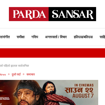
ीत/संगीत
समीक्षा
गसिप
अन्तरवार्ता / विचार
हलिउड/बलिउड
साहि
ै’ को पहिलो झलक सार्वजनिक
 News
ठूलो पर्दा
समाचार