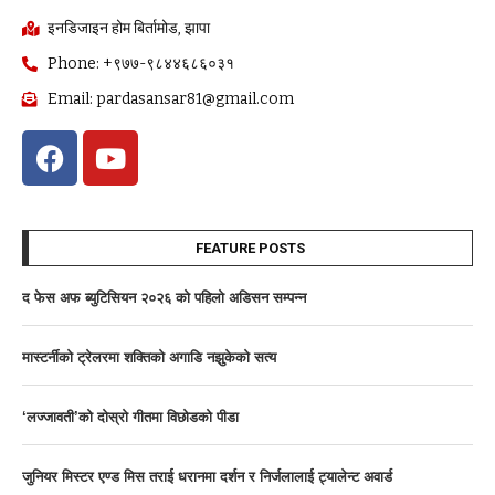
इनडिजाइन होम बिर्तामोड, झापा
Phone: +९७७-९८४४६८६०३१
Email: pardasansar81@gmail.com
FEATURE POSTS
द फेस अफ ब्युटिसियन २०२६ काे पहिलाे अडिसन सम्पन्न
मास्टर्नीकाे ट्रेलरमा शक्तिकाे अगाडि नझुकेकाे सत्य
‘लज्जावती’को दाेस्राे गीतमा विछोडको पीडा
जुनियर मिस्टर एण्ड मिस तराई धरानमा दर्शन र निर्जलालाई ट्यालेन्ट अवार्ड