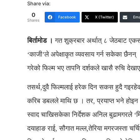
Share via:
0
Facebook
X (Twitter)
Ema
Shares
बिर्तामाेड ।
गत शुक्रबार अर्थात् ८ जेठबाट एकसा
‘काजी’ले अपेक्षाकृत व्यवसाय गर्न सकेका छैनन् 
गरेको फिल्म भए तापनि दर्शकले खासै रुचि देखा
तसर्थ,दुवै फिल्मलाई हरेक दिन सकस हुदै गइरहे
करिब डबलले माथि छ । तर, प्रयाप्त भने होइ
स्वाद चाखिसकेका निर्देशक अनिल बुढामगरले ‘मि
दयाहाङ राई, सौगात मल्ल,तेरिया मगरजस्ता चर