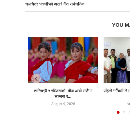
चलचित्र ‘काजी’काे असारे गीत सार्वजनिक
YOU M
शान्तिश्री र रञ्जिताको ‘तीज आयो राजै’मा
पहिलो ‘गौँथली’ले 
सञ्जना र...
August 9, 2026
Au