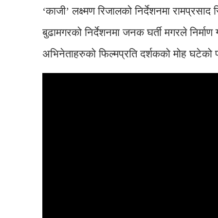
‘काजी’ लक्ष्मण रिजालको निर्देशनमा रामप्रसाद र
बुढामगरको निर्देशनमा जनक घर्ती मगरले निर्माण
अभिनेताहरुको फिल्मप्रति दर्शकको मोह घटेको पाइ