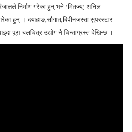
िजालले निर्माण गरेका हुन् भने ‘मितज्यू’ अनिल
 गरेका हुन् । दयाहाङ,सौगात,बिपीनजस्ता सुपरस्टार
दा पूरा चलचित्र उद्योग नै चिन्ताग्रस्त देखिन्छ ।