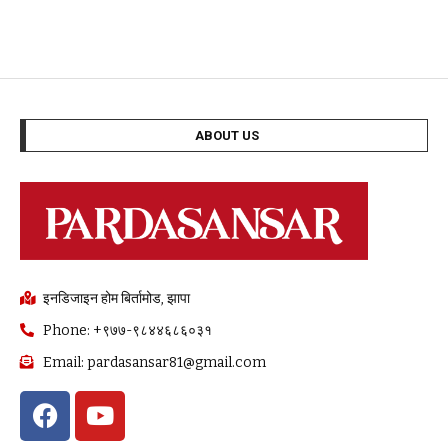
ABOUT US
इनडिजाइन होम बिर्तामोड, झापा
Phone: +९७७-९८४४६८६०३१
Email: pardasansar81@gmail.com