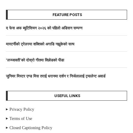
FEATURE POSTS
द फेस अफ ब्युटिसियन २०२६ काे पहिलाे अडिसन सम्पन्न
मास्टर्नीकाे ट्रेलरमा शक्तिकाे अगाडि नझुकेकाे सत्य
‘लज्जावती’को दाेस्राे गीतमा विछोडको पीडा
जुनियर मिस्टर एण्ड मिस तराई धरानमा दर्शन र निर्जलालाई ट्यालेन्ट अवार्ड
USEFUL LINKS
Privacy Policy
Terms of Use
Closed Captioning Policy