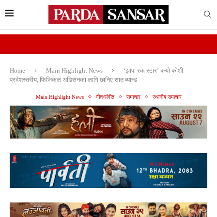
Home
Main Highlight News
‘झापा रक स्टार’ बन्यो कोशी
प्रदेशस्तरीय, फिजिकल अडिसनका लागि छानिए सात ब्यान्ड
Main Highlight News
गीत/संगीत
समाचार
स्थानीय समाचार