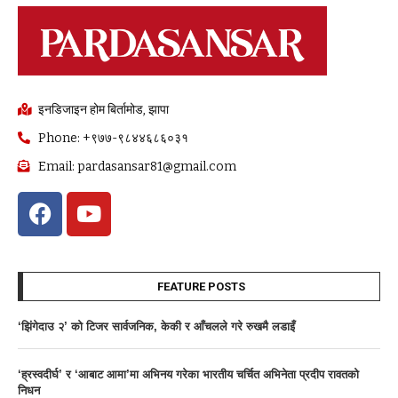
इनडिजाइन होम बिर्तामोड, झापा
Phone: +९७७-९८४४६८६०३१
Email: pardasansar81@gmail.com
FEATURE POSTS
‘झिंगेदाउ २’ को टिजर सार्वजनिक, केकी र आँचलले गरे रुखमै लडाइँ
‘ह्रस्वदीर्घ’ र ‘आबाट आमा’मा अभिनय गरेका भारतीय चर्चित अभिनेता प्रदीप रावतको
निधन