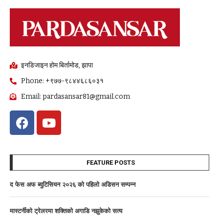
इनडिजाइन होम बिर्तामोड, झापा
Phone: +९७७-९८४४६८६०३१
Email: pardasansar81@gmail.com
FEATURE POSTS
द फेस अफ ब्युटिसियन २०२६ काे पहिलाे अडिसन सम्पन्न
मास्टर्नीकाे ट्रेलरमा शक्तिकाे अगाडि नझुकेकाे सत्य