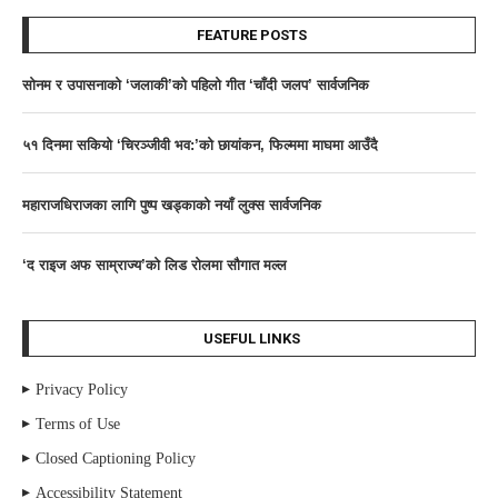
FEATURE POSTS
साेनम र उपासनाकाे ‘जलाकी’को पहिलो गीत ‘चाँदी जलप’ सार्वजनिक
५१ दिनमा सकियो ‘चिरञ्जीवी भव:’को छायांकन, फिल्ममा माघमा आउँदै
महाराजधिराजका लागि पुष्प खड्काको नयाँ लुक्स सार्वजनिक
‘द राइज अफ साम्राज्य’काे लिड राेलमा सौगात मल्ल
USEFUL LINKS
Privacy Policy
Terms of Use
Closed Captioning Policy
Accessibility Statement