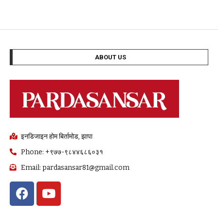
ABOUT US
इनडिजाइन होम बिर्तामोड, झापा
Phone: +९७७-९८४४६८६०३१
Email: pardasansar81@gmail.com