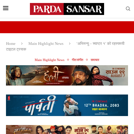
Home
Main Highlight News
‘अभिमन्यु – च्याप्टर १’ को रहस्यमयी
टाइटल ट्रयाक
Main Highlight News
गीत/संगीत
समाचार