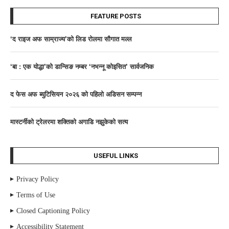
FEATURE POSTS
‘द राइज अफ साम्राज्य’काे लिड राेलमा सौगात मल्ल
‘बा : एक योद्धा’को डान्सिङ नम्बर ‘नभन्नू कोइसित’ सार्वजनिक
द फेस अफ ब्युटिसियन २०२६ काे पहिलाे अडिसन सम्पन्न
मास्टर्नीकाे ट्रेलरमा शक्तिकाे अगाडि नझुकेकाे सत्य
USEFUL LINKS
Privacy Policy
Terms of Use
Closed Captioning Policy
Accessibility Statement