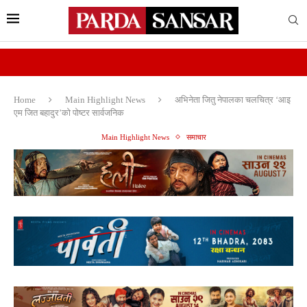
Home
Main Highlight News
अभिनेता जितु नेपालका चलचित्र ‘आइ
एम जित बहादुर’काे पोष्टर सार्वजनिक
Main Highlight News
समाचार