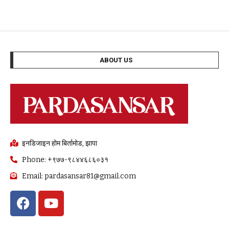
ABOUT US
इनडिजाइन होम बिर्तामोड, झापा
Phone: +९७७-९८४४६८६०३१
Email: pardasansar81@gmail.com