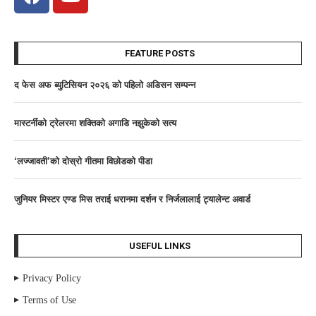
FEATURE POSTS
द फेस अफ ब्युटिसियन २०२६ काे पहिलाे अडिसन सम्पन्न
मास्टर्नीकाे ट्रेलरमा शक्तिकाे अगाडि नझुकेकाे सत्य
‘लज्जावती’को दाेस्राे गीतमा विछोडको पीडा
जुनियर मिस्टर एण्ड मिस तराई धरानमा दर्शन र निर्जलालाई ट्यालेन्ट अवार्ड
USEFUL LINKS
Privacy Policy
Terms of Use