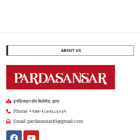
ABOUT US
इनडिजाइन होम बिर्तामोड, झापा
Phone: +९७७-९८४४६८६०३१
Email: pardasansar81@gmail.com