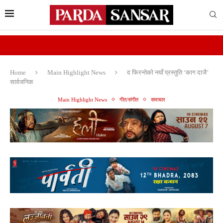
Home
Main Highlight News
द फिरन्तेको नयाँ प्रस्तुति ‘काग दाजै’
सार्वजनिक
Main Highlight News
गीत/संगीत
समाचार