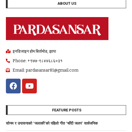
ABOUT US
इनडिजाइन होम बिर्तामोड, झापा
Phone: +९७७-९८४४६८६०३१
Email: pardasansar81@gmail.com
FEATURE POSTS
साेनम र उपासनाकाे ‘जलाकी’को पहिलो गीत ‘चाँदी जलप’ सार्वजनिक