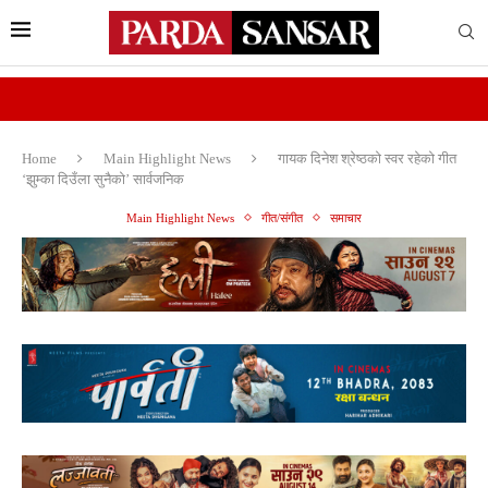
Home
Main Highlight News
गायक दिनेश श्रेष्ठकाे स्वर रहेको गीत
‘झुम्का दिउँला सुनैको’ सार्वजनिक
Main Highlight News
गीत/संगीत
समाचार