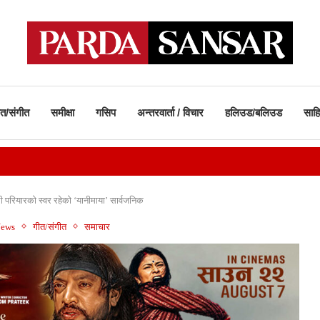
ीत/संगीत
समीक्षा
गसिप
अन्तरवार्ता / विचार
हलिउड/बलिउड
साहि
ी परियारको स्वर रहेकाे ‘यानीमाया’ सार्वजनिक
News
गीत/संगीत
समाचार