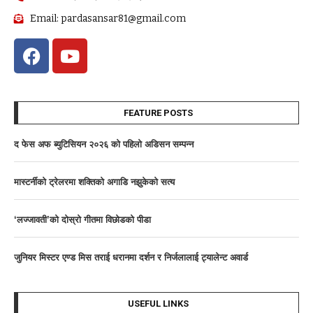
Email: pardasansar81@gmail.com
FEATURE POSTS
द फेस अफ ब्युटिसियन २०२६ काे पहिलाे अडिसन सम्पन्न
मास्टर्नीकाे ट्रेलरमा शक्तिकाे अगाडि नझुकेकाे सत्य
‘लज्जावती’को दाेस्राे गीतमा विछोडको पीडा
जुनियर मिस्टर एण्ड मिस तराई धरानमा दर्शन र निर्जलालाई ट्यालेन्ट अवार्ड
USEFUL LINKS