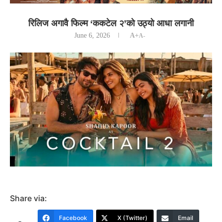
रिलिज अगावै फिल्म ‘ककटेल २’काे उठ्याे आधा लगानी
June 6, 2026
A+
A-
Share via:
Facebook
X (Twitter)
Email