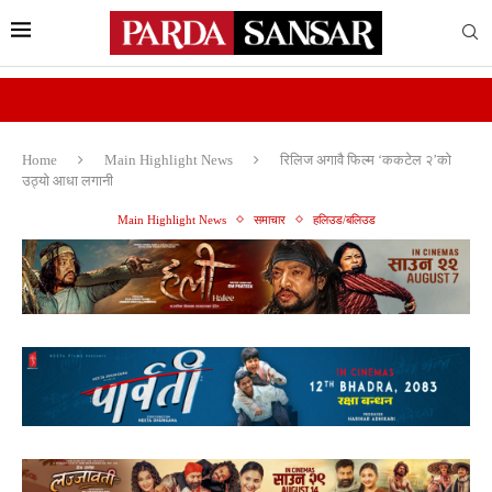
Home
Main Highlight News
रिलिज अगावै फिल्म ‘ककटेल २’काे
उठ्याे आधा लगानी
Main Highlight News
समाचार
हलिउड/बलिउड