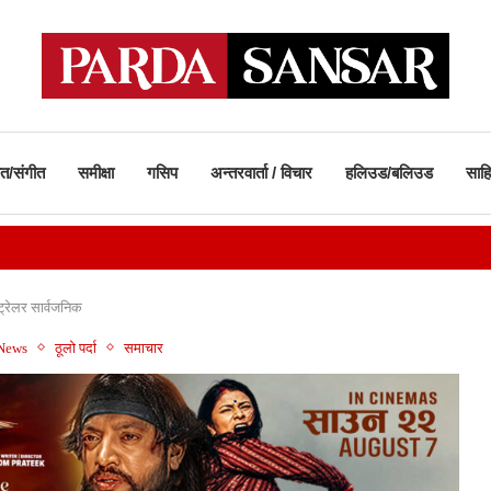
ीत/संगीत
समीक्षा
गसिप
अन्तरवार्ता / विचार
हलिउड/बलिउड
साहि
ट्रेलर सार्वजनिक​
 News
ठूलो पर्दा
समाचार