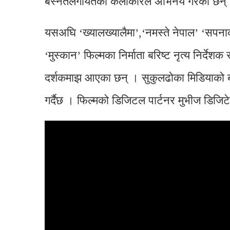
बस्नेतलगायतका कलाकारले अभिनय गरेका छन्
यसअघि ‘ख्यालख्यालैमा’,‘नमस्ते नेपाल’ ‘सपना
‘मुस्कान’ फिल्मका निर्माता बरिष्ट नृत्य निर्देश
दर्शकमाझ आएका छन् । सुकुलढोका मिडियाको ब्
गर्दैछ । फिल्मको डिजिटल पार्टनर मुभीज डिजिटे