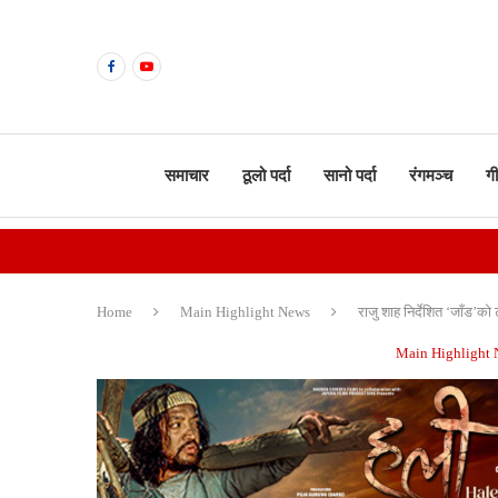
समाचार
ठूलो पर्दा
सानो पर्दा
रंगमञ्च
ग
Home
Main Highlight News
राजु शाह निर्देशित ‘जाँड’को 
Main Highlight