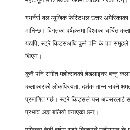
महत्वपूर्ण उपलब्धिका रूपमा व्याख्या गरेका छन्।
गभर्नर्स बल म्युजिक फेस्टिभल उत्तर अमेरिकाका 
मानिन्छ। विगतका वर्षहरूमा विश्वका चर्चित क
यद्यपि, स्ट्रे किड्सअघि कुनै पनि के-पप समूह
थिएन।
कुनै पनि संगीत महोत्सवको हेडलाइनर बन्नु कल
कलाकारको लोकप्रियता, दर्शक तान्न सक्ने क्षमत
प्रमाणित गर्छ। स्ट्रे किड्सले यस अवसरलाई सफलत
प्रभाव अझ बलियो बनाएका छन्।
पछिल्ला केही वर्षमा स्ट्रे किड्सले उदीयमान क