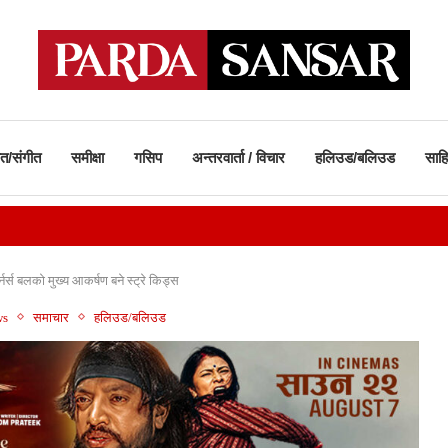
ीत/संगीत
समीक्षा
गसिप
अन्तरवार्ता / विचार
हलिउड/बलिउड
साहि
्नर्स बलको मुख्य आकर्षण बने स्ट्रे किड्स
ws
समाचार
हलिउड/बलिउड