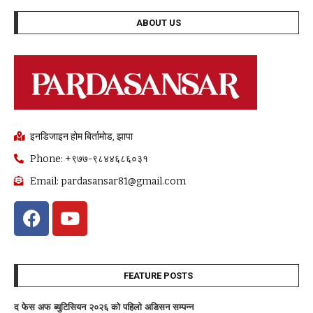
ABOUT US
इनडिजाइन होम बिर्तामोड, झापा
Phone: +९७७-९८४४६८६०३१
Email: pardasansar81@gmail.com
FEATURE POSTS
द फेस अफ ब्युटिसियन २०२६ काे पहिलाे अडिसन सम्पन्न