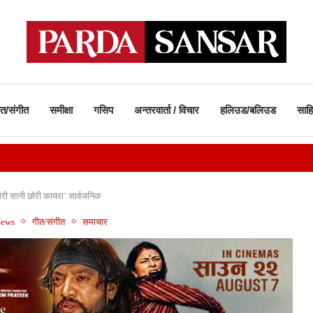
ीत/संगीत
समीक्षा
गसिप
अन्तरवार्ता / विचार
हलिउड/बलिउड
साहि
ेरी सानी छोरी कायरा’ सार्वजनिक
News
गीत/संगीत
समाचार